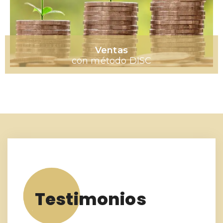
Ventas
con método DISC
Testimonios