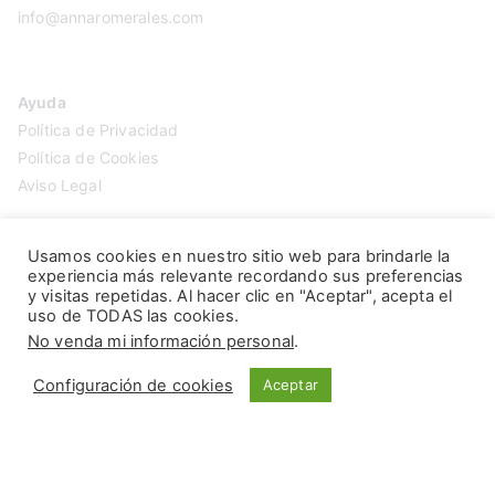
info@annaromerales.com
Ayuda
Política de Privacidad
Política de Cookies
Aviso Legal
Usamos cookies en nuestro sitio web para brindarle la
experiencia más relevante recordando sus preferencias
y visitas repetidas. Al hacer clic en "Aceptar", acepta el
uso de TODAS las cookies.
No venda mi información personal
.
Configuración de cookies
Aceptar
Copyright © 2026
Anna Romerales
. Página creada por