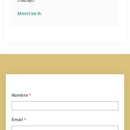
trabajo.
Montse G.
Nombre
*
Email
*