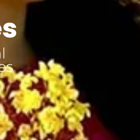
es
l
es