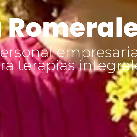
 Romeral
ersonal empresaria
a terapias integral