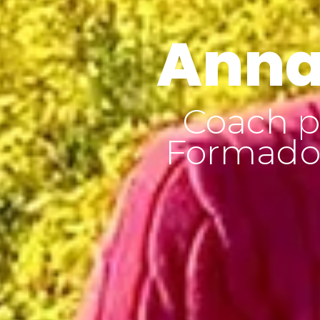
Anna
Coach p
Formador