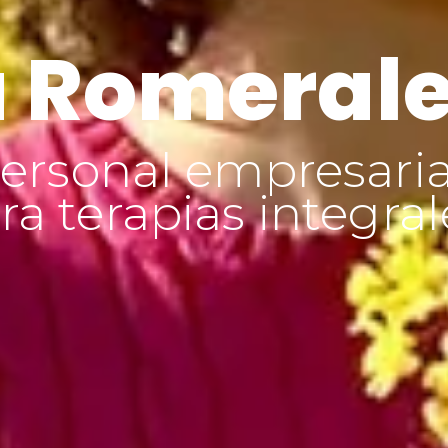
 Romeral
ersonal empresaria
a terapias integral