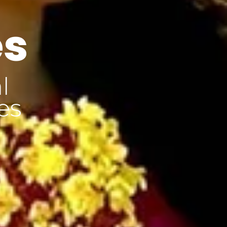
es
l
es