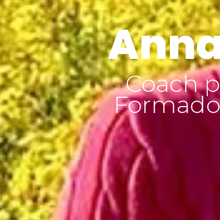
Anna
Coach p
Formador