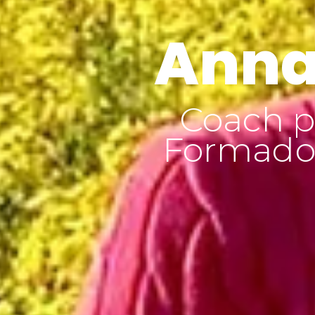
Anna
Coach p
Formador