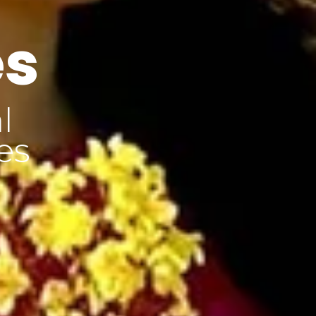
es
l
es