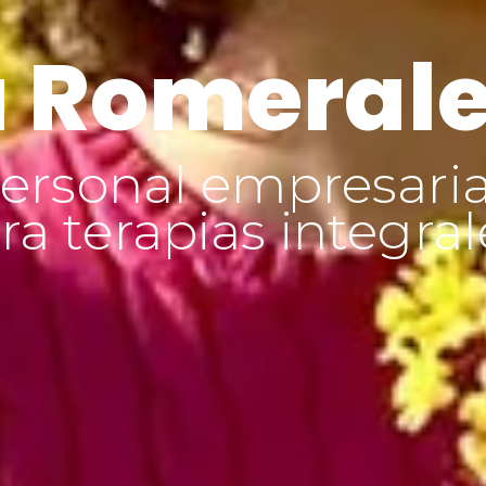
 Romeral
ersonal empresaria
a terapias integral