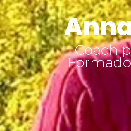
Anna
Coach p
Formador