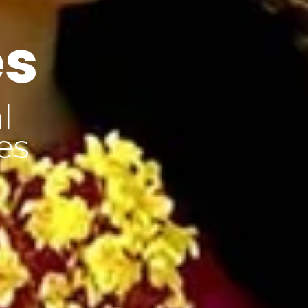
es
l
es