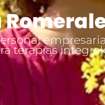
 Romeral
ersonal empresaria
a terapias integral