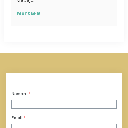
trabajo.
Montse G.
Nombre
*
Email
*