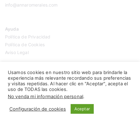
info@annaromerales.com
Ayuda
Política de Privacidad
Política de Cookies
Aviso Legal
Usamos cookies en nuestro sitio web para brindarle la
experiencia más relevante recordando sus preferencias
y visitas repetidas. Al hacer clic en "Aceptar", acepta el
uso de TODAS las cookies.
No venda mi información personal
.
Configuración de cookies
Aceptar
Copyright © 2026
Anna Romerales
. Página creada por