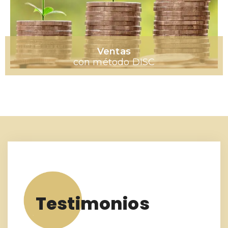
Ventas
con método DISC
Testimonios