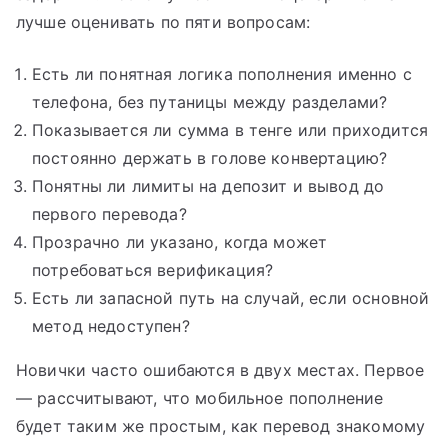
лучше оценивать по пяти вопросам:
Есть ли понятная логика пополнения именно с
телефона, без путаницы между разделами?
Показывается ли сумма в тенге или приходится
постоянно держать в голове конвертацию?
Понятны ли лимиты на депозит и вывод до
первого перевода?
Прозрачно ли указано, когда может
потребоваться верификация?
Есть ли запасной путь на случай, если основной
метод недоступен?
Новички часто ошибаются в двух местах. Первое
— рассчитывают, что мобильное пополнение
будет таким же простым, как перевод знакомому