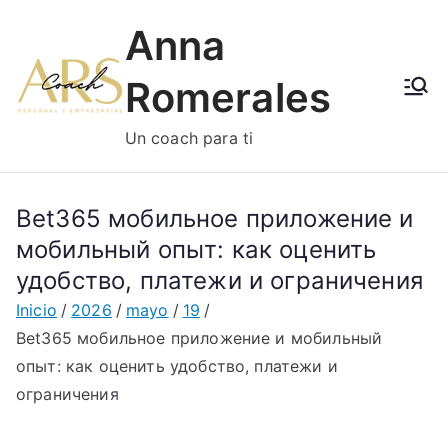
Anna
Romerales
Un coach para ti
Bet365 мобильное приложение и
мобильный опыт: как оценить
удобство, платежи и ограничения
Inicio
2026
mayo
19
Bet365 мобильное приложение и мобильный
опыт: как оценить удобство, платежи и
ограничения