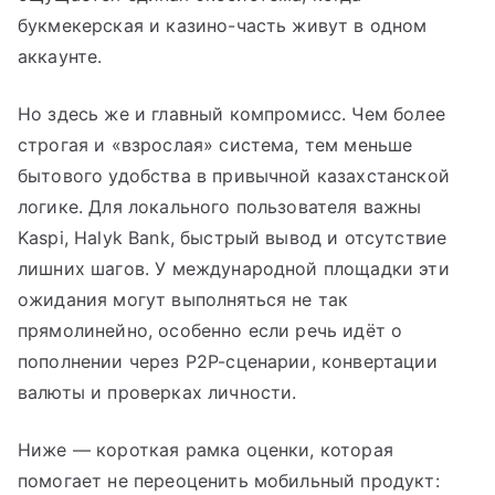
букмекерская и казино-часть живут в одном
аккаунте.
Но здесь же и главный компромисс. Чем более
строгая и «взрослая» система, тем меньше
бытового удобства в привычной казахстанской
логике. Для локального пользователя важны
Kaspi, Halyk Bank, быстрый вывод и отсутствие
лишних шагов. У международной площадки эти
ожидания могут выполняться не так
прямолинейно, особенно если речь идёт о
пополнении через P2P-сценарии, конвертации
валюты и проверках личности.
Ниже — короткая рамка оценки, которая
помогает не переоценить мобильный продукт: