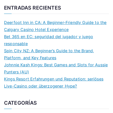
ENTRADAS RECIENTES
Deerfoot Inn in CA: A Beginner-Friendly Guide to the
Calgary Casino Hotel Experience
Bet 365 en EC: seguridad del jugador y juego
responsable
Spin City NZ: A Beginner’s Guide to the Brand,
Platform, and Key Features
Johnnie Kash Kings: Best Games and Slots for Aussie
Punters (AU)
Kings Resort Erfahrungen und Reputation: seriöses
Live-Casino oder überzogener Hype?
CATEGORÍAS