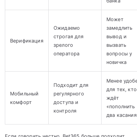
банка
Может
Ожидаемо
замедлить
строгая для
вывод и
Верификация
зрелого
вызвать
оператора
вопросы у
новичка
Менее удоб
Подходит для
для тех, кто
Мобильный
регулярного
ждёт
комфорт
доступа и
«пополнить 
контроля
два касания
Если говорить честно, Bet365 больше подходит