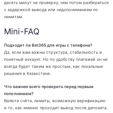
десять минут на проверку, чем потом разбираться
с задержкой вывода или недопониманием по
лимитам.
Mini-FAQ
Подходит ли Bet365 для игры с телефона?
Да, если вам важны структура, стабильность и
понятный аккаунт. Но по удобству платежей он не
всегда будет таким же простым, как локальные
решения в Казахстане.
Что важнее всего проверить перед первым
пополнением?
Валюта счёта, лимиты, возможную верификацию
и то, как именно проходит вывод после депозита.