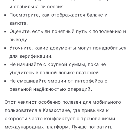
и стабильна ли сессия.
Посмотрите, как отображается баланс и
валюта.
Оцените, есть ли понятный путь к пополнению и
выводу.
Уточните, какие документы могут понадобиться
для верификации.
Не начинайте с крупной суммы, пока не
убедитесь в полной логике платежей.
Не смешивайте эмоции от интерфейса с
реальной надёжностью операций.
Этот чеклист особенно полезен для мобильного
пользователя в Казахстане, где привычка к
скорости часто конфликтует с требованиями
международных платформ. Лучше потратить