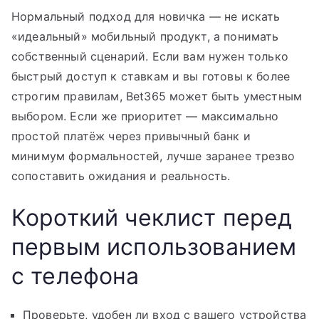
Нормальный подход для новичка — не искать
«идеальный» мобильный продукт, а понимать
собственный сценарий. Если вам нужен только
быстрый доступ к ставкам и вы готовы к более
строгим правилам, Bet365 может быть уместным
выбором. Если же приоритет — максимально
простой платёж через привычный банк и
минимум формальностей, лучше заранее трезво
сопоставить ожидания и реальность.
Короткий чеклист перед
первым использованием
с телефона
Проверьте, удобен ли вход с вашего устройства