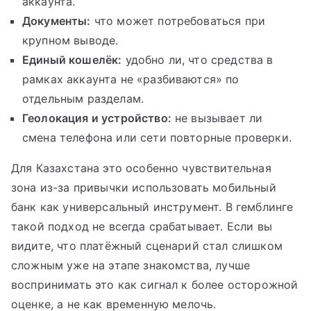
аккаунта.
Документы:
что может потребоваться при
крупном выводе.
Единый кошелёк:
удобно ли, что средства в
рамках аккаунта не «разбиваются» по
отдельным разделам.
Геолокация и устройство:
не вызывает ли
смена телефона или сети повторные проверки.
Для Казахстана это особенно чувствительная
зона из-за привычки использовать мобильный
банк как универсальный инструмент. В гемблинге
такой подход не всегда срабатывает. Если вы
видите, что платёжный сценарий стал слишком
сложным уже на этапе знакомства, лучше
воспринимать это как сигнал к более осторожной
оценке, а не как временную мелочь.