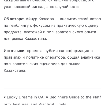
каждом шаге появляются лишние вопросы, это
уже полезный сигнал, а не случайность.
Об авторе:
Айнур Козлова — аналитический автор
по гемблингу с фокусом на практическую оценку
продукта, платежей и пользовательского опыта
для рынка Казахстана.
Источники:
проекта, публичная информация о
правилах и политике оператора, общая аналитика
пользовательских сценариев для рынка
Казахстана.
Lucky Dreams in CA: A Beginner’s Guide to the Platf
orm, Features, and Practical Limits