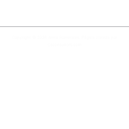
Copyright © 2026
Anna Romerales
. Página creada por
Csconsultors.com