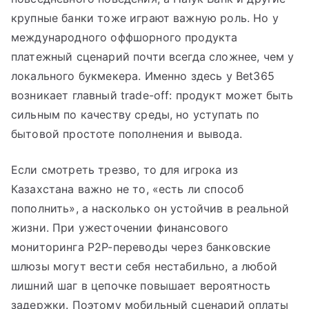
крупные банки тоже играют важную роль. Но у
международного оффшорного продукта
платежный сценарий почти всегда сложнее, чем у
локального букмекера. Именно здесь у Bet365
возникает главный trade-off: продукт может быть
сильным по качеству среды, но уступать по
бытовой простоте пополнения и вывода.
Если смотреть трезво, то для игрока из
Казахстана важно не то, «есть ли способ
пополнить», а насколько он устойчив в реальной
жизни. При ужесточении финансового
мониторинга P2P-переводы через банковские
шлюзы могут вести себя нестабильно, а любой
лишний шаг в цепочке повышает вероятность
задержки. Поэтому мобильный сценарий оплаты